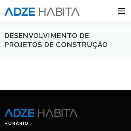
Saltar
para
Menu
conteúdo
INÍCIO
SOBRE
SERVIÇOS
GALERIA
DESENVOLVIMENTO DE
PROJETOS DE CONSTRUÇÃO
CONTACTO
HORÁRIO