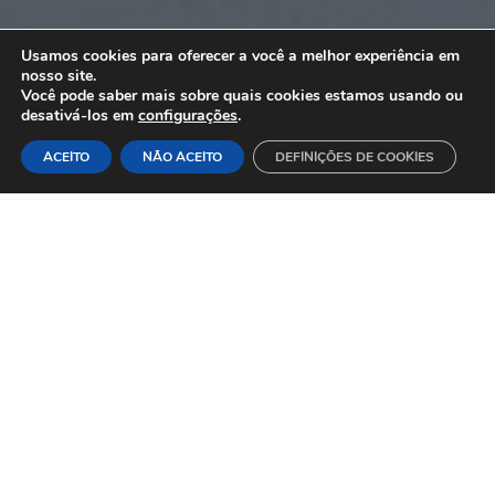
Usamos cookies para oferecer a você a melhor experiência em
nosso site.
Você pode saber mais sobre quais cookies estamos usando ou
desativá-los em
configurações
.
ACEITO
NÃO ACEITO
DEFINIÇÕES DE COOKIES
SOCIEDADE DE INVESTIMENTO IMOBILIÁRIO
SOBRE NÓS
Sendo uma empresa jovem, apresentamos o
dinamismo e rigor necessário para crescer no
mercado imobiliário nacional.